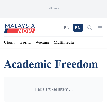
-
Iklan
-
Home
EN
BM
Open sea
Op
Utama
Berita
Wacana
Multimedia
Academic Freedom
Tiada artikel ditemui.