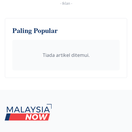
-
Iklan
-
Paling Popular
Tiada artikel ditemui.
Footer