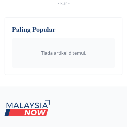
-
Iklan
-
Paling Popular
Tiada artikel ditemui.
Footer