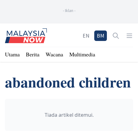
-
Iklan
-
Home
EN
BM
Open sea
Op
Utama
Berita
Wacana
Multimedia
abandoned children
Tiada artikel ditemui.