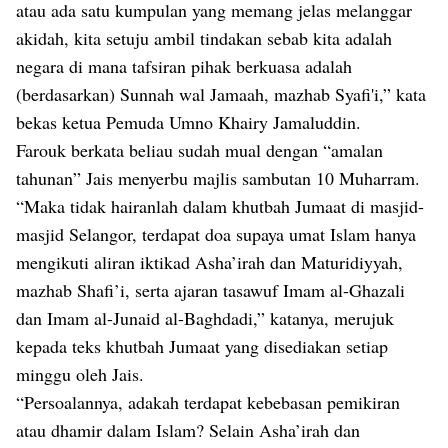
atau ada satu kumpulan yang memang jelas melanggar
akidah, kita setuju ambil tindakan sebab kita adalah
negara di mana tafsiran pihak berkuasa adalah
(berdasarkan) Sunnah wal Jamaah, mazhab Syafi'i,” kata
bekas ketua Pemuda Umno Khairy Jamaluddin.
Farouk berkata beliau sudah mual dengan “amalan
tahunan” Jais menyerbu majlis sambutan 10 Muharram.
“Maka tidak hairanlah dalam khutbah Jumaat di masjid-
masjid Selangor, terdapat doa supaya umat Islam hanya
mengikuti aliran iktikad Asha’irah dan Maturidiyyah,
mazhab Shafi’i, serta ajaran tasawuf Imam al-Ghazali
dan Imam al-Junaid al-Baghdadi,” katanya, merujuk
kepada teks khutbah Jumaat yang disediakan setiap
minggu oleh Jais.
“Persoalannya, adakah terdapat kebebasan pemikiran
atau dhamir dalam Islam? Selain Asha’irah dan