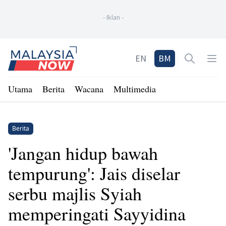
-
Iklan
-
Home
EN
BM
Open sea
Op
Utama
Berita
Wacana
Multimedia
Berita
'Jangan hidup bawah
tempurung': Jais diselar
serbu majlis Syiah
memperingati Sayyidina