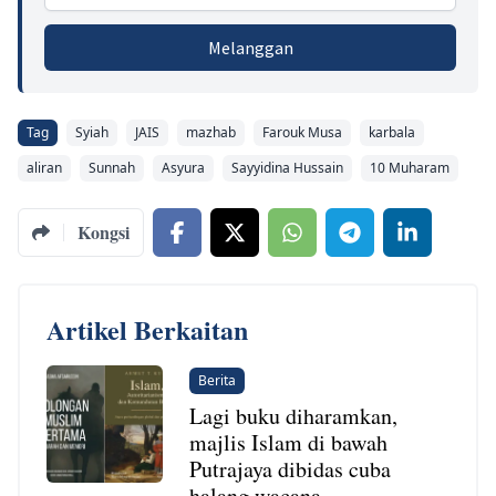
Melanggan
Tag
Syiah
JAIS
mazhab
Farouk Musa
karbala
aliran
Sunnah
Asyura
Sayyidina Hussain
10 Muharam
Kongsi
Artikel Berkaitan
Berita
Lagi buku diharamkan,
majlis Islam di bawah
Putrajaya dibidas cuba
halang wacana