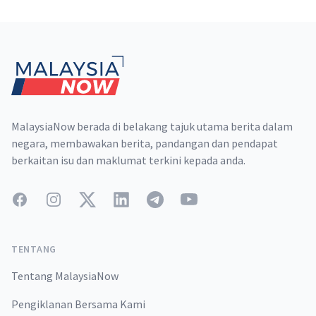
Footer
MalaysiaNow berada di belakang tajuk utama berita dalam
negara, membawakan berita, pandangan dan pendapat
berkaitan isu dan maklumat terkini kepada anda.
Facebook
Instagram
Twitter
LinkedIn
Telegram
YouTube
TENTANG
Tentang MalaysiaNow
Pengiklanan Bersama Kami