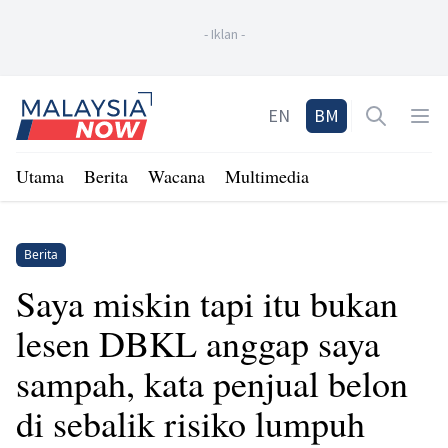
-
Iklan
-
Home
EN
BM
Open sea
Op
Utama
Berita
Wacana
Multimedia
Berita
Saya miskin tapi itu bukan
lesen DBKL anggap saya
sampah, kata penjual belon
di sebalik risiko lumpuh