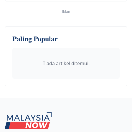
-
Iklan
-
Paling Popular
Tiada artikel ditemui.
Footer