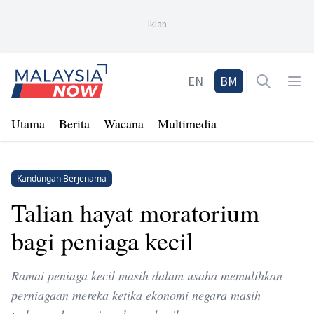
-
Iklan
-
Home
EN
BM
Open sea
Op
Utama
Berita
Wacana
Multimedia
Kandungan Berjenama
Talian hayat moratorium
bagi peniaga kecil
Ramai peniaga kecil masih dalam usaha memulihkan
perniagaan mereka ketika ekonomi negara masih