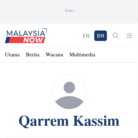
-
Iklan
-
Home
EN
BM
Open sea
Op
Utama
Berita
Wacana
Multimedia
Qarrem Kassim