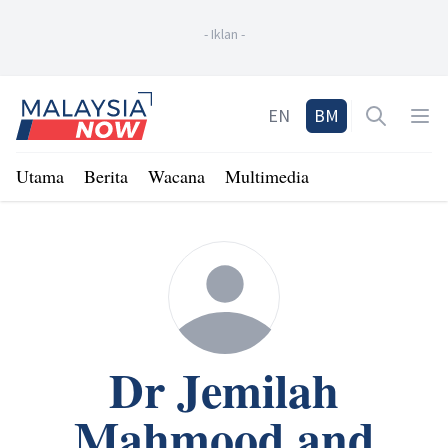
-
Iklan
-
Home
EN
BM
Open sea
Op
Utama
Berita
Wacana
Multimedia
Dr Jemilah
Mahmood and