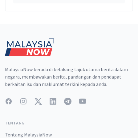
Footer
MalaysiaNow berada di belakang tajuk utama berita dalam
negara, membawakan berita, pandangan dan pendapat
berkaitan isu dan maklumat terkini kepada anda.
Facebook
Instagram
Twitter
LinkedIn
Telegram
YouTube
TENTANG
Tentang MalaysiaNow