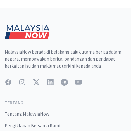
Footer
MalaysiaNow berada di belakang tajuk utama berita dalam
negara, membawakan berita, pandangan dan pendapat
berkaitan isu dan maklumat terkini kepada anda.
Facebook
Instagram
Twitter
LinkedIn
Telegram
YouTube
TENTANG
Tentang MalaysiaNow
Pengiklanan Bersama Kami