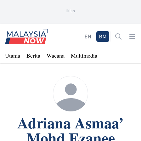
-
Iklan
-
Home
EN
BM
Open sea
Op
Utama
Berita
Wacana
Multimedia
Adriana Asmaa’
Mohd Ezanee